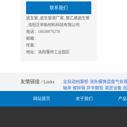
联系我们
逃生管_逃生管道厂家_聚乙烯逃生管
_洛阳正举新材料科技有限公司
电话：18638870278
邮箱：
传真：
地址：洛阳偃师工业园区
友情链接 / Links
全自动档案柜
消失模铸造废气处
轴承
镀锌管
异辛酸铅
清淤设备
网站首页
关于我们
产品