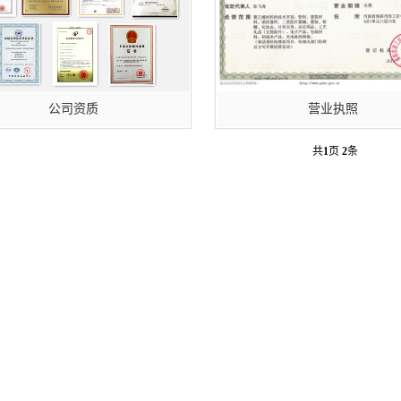
公司资质
营业执照
共
1
页
2
条