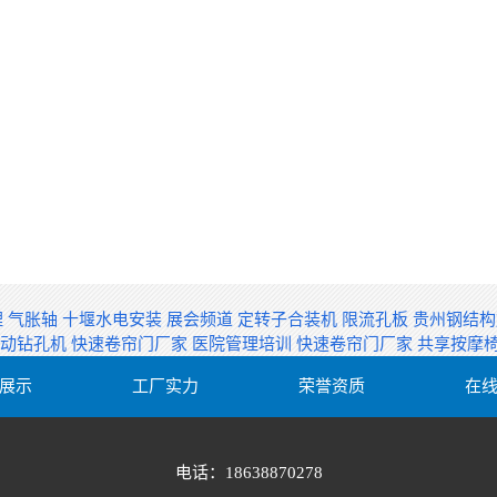
理
气胀轴
十堰水电安装
展会频道
定转子合装机
限流孔板
贵州钢结
自动钻孔机
快速卷帘门厂家
医院管理培训
快速卷帘门厂家
共享按摩
展示
工厂实力
荣誉资质
在
电话：18638870278