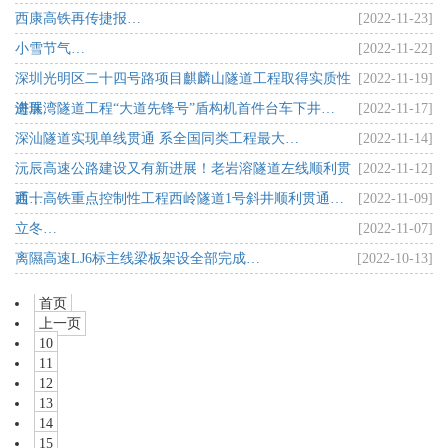
西康高铁再传捷报…
[2022-11-23]
小雪节气…
[2022-11-22]
深圳光明区二十四号路项目麒麟山隧道工程取得实质性
[2022-11-19]
进展…
海珠湾隧道工程“大道先锋号”盾构机首件台车下井…
[2022-11-17]
深汕隧道实现单线贯通 系全国同类工程最大…
[2022-11-14]
沅辰高速公路建设又有新进展！老岩溶隧道左线顺利贯
[2022-11-12]
通…
西十高铁重点控制性工程西岭隧道1号斜井顺利贯通…
[2022-11-09]
立冬…
[2022-11-07]
离隰高速LJ6标主线梁板架设全部完成…
[2022-10-13]
首页
上一页
10
11
12
13
14
15