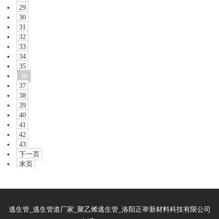
29
30
31
32
33
34
35
36
37
38
39
40
41
42
43
下一页
末页
逃生管_逃生管道厂家_聚乙烯逃生管_洛阳正举新材料科技有限公司