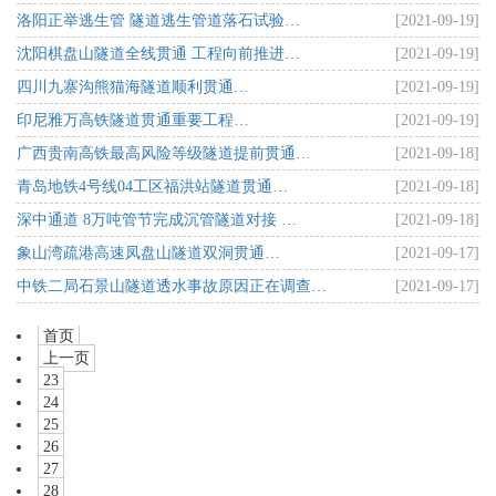
洛阳正举逃生管 隧道逃生管道落石试验…
[2021-09-19]
沈阳棋盘山隧道全线贯通 工程向前推进…
[2021-09-19]
四川九寨沟熊猫海隧道顺利贯通…
[2021-09-19]
印尼雅万高铁隧道贯通重要工程…
[2021-09-19]
广西贵南高铁最高风险等级隧道提前贯通…
[2021-09-18]
青岛地铁4号线04工区福洪站隧道贯通…
[2021-09-18]
深中通道 8万吨管节完成沉管隧道对接 …
[2021-09-18]
象山湾疏港高速凤盘山隧道双洞贯通…
[2021-09-17]
中铁二局石景山隧道透水事故原因正在调查…
[2021-09-17]
首页
上一页
23
24
25
26
27
28