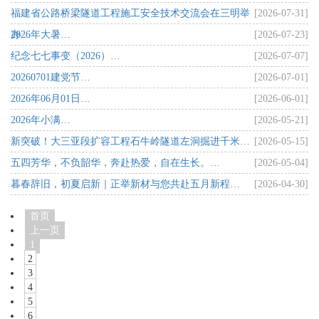
福建省公路桥梁隧道工程施工安全技术交流会在三明举
[2026-07-31]
办…
2026年大暑…
[2026-07-23]
纪念七七事变（2026）…
[2026-07-07]
20260701建党节…
[2026-07-01]
2026年06月01日…
[2026-06-01]
2026年小满…
[2026-05-21]
新突破！大三亚段扩容工程石牛岭隧道左洞掘进千米…
[2026-05-15]
五四芳华，不负韶华，奔赴热爱，自在生长。…
[2026-05-04]
暮春辞旧，初夏启新｜正举新材与您共赴五月新程…
[2026-04-30]
首页
上一页
1
2
3
4
5
6