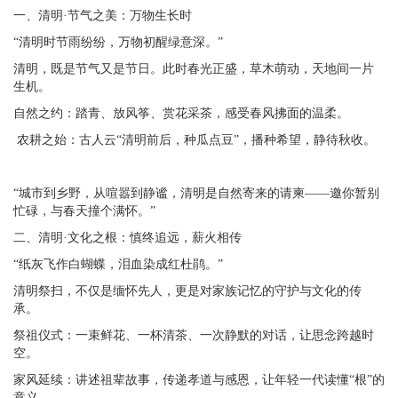
一、清明·节气之美：万物生长时
“清明时节雨纷纷，万物初醒绿意深。”
清明，既是节气又是节日。此时春光正盛，草木萌动，天地间一片
生机。
自然之约：踏青、放风筝、赏花采茶，感受春风拂面的温柔。
农耕之始：古人云“清明前后，种瓜点豆”，播种希望，静待秋收。
“城市到乡野，从喧嚣到静谧，清明是自然寄来的请柬——邀你暂别
忙碌，与春天撞个满怀。”
二、清明·文化之根：慎终追远，薪火相传
“纸灰飞作白蝴蝶，泪血染成红杜鹃。”
清明祭扫，不仅是缅怀先人，更是对家族记忆的守护与文化的传
承。
祭祖仪式：一束鲜花、一杯清茶、一次静默的对话，让思念跨越时
空。
家风延续：讲述祖辈故事，传递孝道与感恩，让年轻一代读懂“根”的
意义。