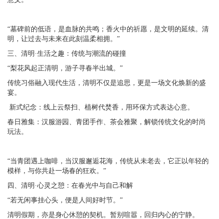
“墓碑前的低语，是血脉的共鸣；香火中的祈愿，是文明的延续。清
明，让过去与未来在此刻温柔相拥。”
三、清明·生活之趣：传统与潮流的碰撞
“梨花风起正清明，游子寻春半出城。”
传统习俗融入现代生活，清明不仅是追思，更是一场文化焕新的盛
宴。
新式纪念：线上云祭扫、植树代焚香，用环保方式表达心意。
春日雅集：汉服游园、青团手作、茶会雅聚，解锁传统文化的时尚
玩法。
“当青团遇上咖啡，当汉服邂逅花海，传统从未老去，它正以年轻的
模样，与你共赴一场春的狂欢。”
四、清明·心灵之憩：在春光中与自己和解
“若无闲事挂心头，便是人间好时节。”
清明假期，亦是身心休憩的契机。暂别喧嚣，回归内心的宁静。