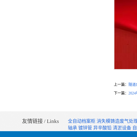
上一篇：
隧道
下一篇：
202
友情链接 / Links
全自动档案柜
消失模铸造废气处
轴承
镀锌管
异辛酸铅
清淤设备