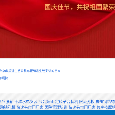
应急救援逃生管安装布置和逃生管安装的意义
4年霜降
理
气胀轴
十堰水电安装
展会频道
定转子合装机
限流孔板
贵州钢结
自动钻孔机
快速卷帘门厂家
医院管理培训
快速卷帘门厂家
共享按摩