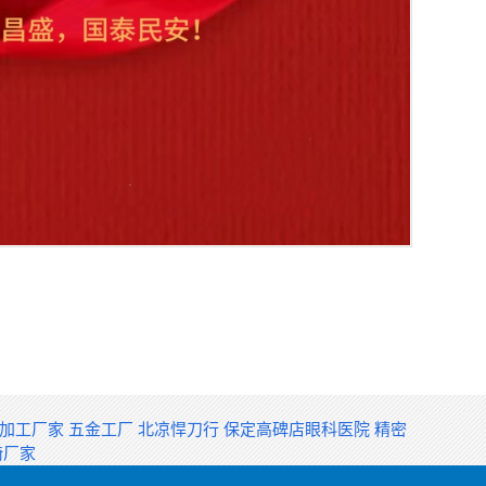
构加工厂家
五金工厂
北凉悍刀行
保定高碑店眼科医院
精密
椅厂家