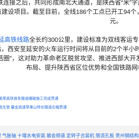
铁连接之后，共同形成南北大通道，是陕西省“米”字
建设项目。截至目前，全线186个工点已开工94个，
元。
延高铁线路
全长约300公里，建设标准为双线客运专
后，西安至延安的火车运行时间将从目前的2个半小时
活圈”，这对助力革命老区脱贫攻坚、推进西部大开
布局、提升陕西省区位优势和全国铁路网
莱荣高铁首条隧道爆破施工完成贯通
逃生管 蔓金高速草果山特长隧道右幅贯通
理
气胀轴
十堰水电安装
展会频道
定转子合装机
限流孔板
贵州钢结