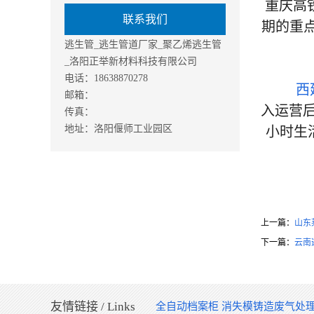
重庆高
联系我们
期的重点
逃生管_逃生管道厂家_聚乙烯逃生管
_洛阳正举新材料科技有限公司
电话：18638870278
西
邮箱：
入运营
传真：
地址：洛阳偃师工业园区
小时生
上一篇：
山东
下一篇：
云南
友情链接 / Links
全自动档案柜
消失模铸造废气处