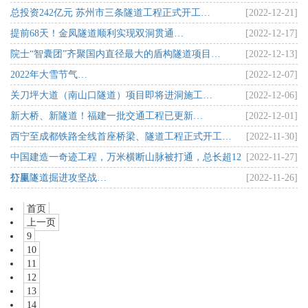
总投资242亿元 苏州市三条隧道工程正式开工…
[2022-12-21]
提前68天！金凤隧道顺利实现双洞贯通…
[2022-12-17]
院士“智囊团”齐聚国内直径最大的盾构隧道项目…
[2022-12-13]
2022年大雪节气…
[2022-12-07]
关刀坪大道（南山口隧道）项目即将进洞施工…
[2022-12-06]
新大桥、新隧道！福建一批交通工程已更新…
[2022-12-01]
西宁至成都铁路全线首座桥梁、隧道工程正式开工…
[2022-11-30]
中国建造一奇迹工程，万米横断山脉被打通，总长超12
[2022-11-27]
公里！…
打赢隧道掘进攻坚战…
[2022-11-26]
首页
上一页
9
10
11
12
13
14