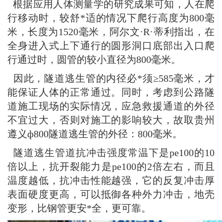
根据应用人体测量学的研究成果可知，人在爬
行移动时，较舒*适的情况下爬行高度为800毫
米，长度为1520毫米，阿尔文·R·蒂利指出，在
全身进入式上下通行的圆形洞口底部出入口爬
行通过时，圆管的较小直径为800毫米。
因此，隧道逃生管的内径必*须≥585毫米，才
能保证人体的正常通过。同时，考虑到公路隧
道施工现场的实际情况，应急救援通道的外径
不宜过大，否则对施工的影响较大，故取贵州
遵义ф800隧道逃生管的外径：800毫米。
隧道
逃生管道
抗冲击强度常温下是pe100的10
倍以上，抗开裂能力是pe100的2倍左右，而且
温度越低，抗冲击性能越强，它的反复冲击厚
表面硬度更高，可以抵御各种外力冲击，地壳
变形，比钢管更安*全，更可靠。